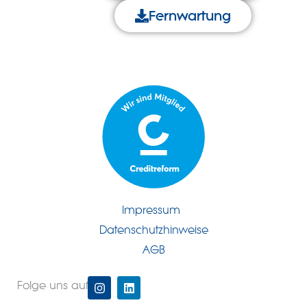
Fernwartung
Impressum
Datenschutzhinweise
AGB
I
L
Folge uns auf
n
i
s
n