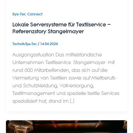
Sys-Tec Connect
Lokale Serversysteme für Textilservice –
Referenzstory Stangelmayer
Technik.Sys-Tec
/
14.04.2026
Ausgangssituation Das mittelständische
Unternehmen Textilservice Stangelmayer mit
rund 600 Mitarbeitenden, das sich auf die
Vermietung von Textilien sowie auf Mietberufs-
und Schutzkleidung, Vollversorgung,
Textilmanagement und spezielle textile Services
spezialisiert hat, stand im […]