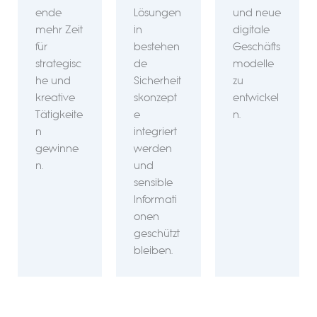
ende
Lösungen
und neue
mehr Zeit
in
digitale
für
bestehen
Geschäfts
strategisc
de
modelle
he und
Sicherheit
zu
kreative
skonzept
entwickel
Tätigkeite
e
n.
n
integriert
gewinne
werden
n.
und
sensible
Informati
onen
geschützt
bleiben.