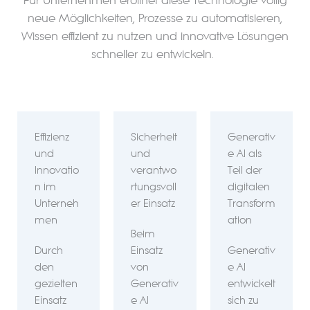
neue Möglichkeiten, Prozesse zu automatisieren,
Wissen effizient zu nutzen und innovative Lösungen
schneller zu entwickeln.
Effizienz
Sicherheit
Generativ
und
und
e AI als
Innovatio
verantwo
Teil der
n im
rtungsvoll
digitalen
Unterneh
er Einsatz
Transform
men
ation
Beim
Durch
Einsatz
Generativ
den
von
e AI
gezielten
Generativ
entwickelt
Einsatz
e AI
sich zu