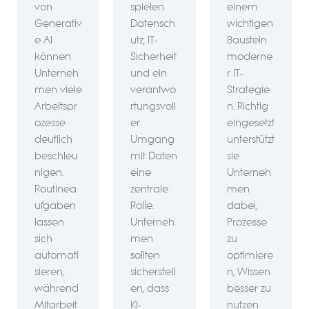
von
spielen
einem
Generativ
Datensch
wichtigen
e AI
utz, IT-
Baustein
können
Sicherheit
moderne
Unterneh
und ein
r IT-
men viele
verantwo
Strategie
Arbeitspr
rtungsvoll
n. Richtig
ozesse
er
eingesetzt
deutlich
Umgang
unterstützt
beschleu
mit Daten
sie
nigen.
eine
Unterneh
Routinea
zentrale
men
ufgaben
Rolle.
dabei,
lassen
Unterneh
Prozesse
sich
men
zu
automati
sollten
optimiere
sieren,
sicherstell
n, Wissen
während
en, dass
besser zu
Mitarbeit
KI-
nutzen