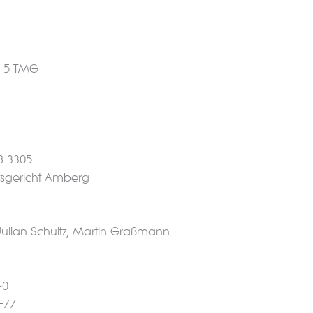
 5 TMG
B 3305
mtsgericht Amberg
Julian Schultz, Martin Graßmann
-0
–77