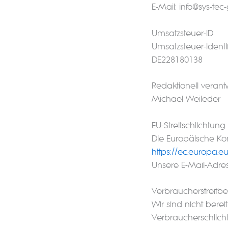
E-Mail: info@sys-te
Umsatzsteuer-ID
Umsatzsteuer-Ident
DE228180138
Redaktionell verantw
Michael Weileder
EU-Streitschlichtung
Die Europäische Komm
https://ec.europa.
Unsere E-Mail-Adre
Verbraucher­streit­be
Wir sind nicht berei
Verbraucherschlicht