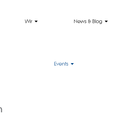
Lösungen
Open Wir
Open News &
Wir
News & Blog
Open Events
Events
m