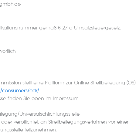
c-gmbh.de
ifikationsnummer gemäß § 27 a Umsatzsteuergesetz:
ortlich
ission stellt eine Plattform zur Online-Streitbeilegung (OS) 
eu/consumers/odr/
.
sse finden Sie oben im Impressum.
ilegung/Universal­schlichtungs­stelle
t oder verpflichtet, an Streitbeilegungsverfahren vor einer
ungsstelle teilzunehmen.