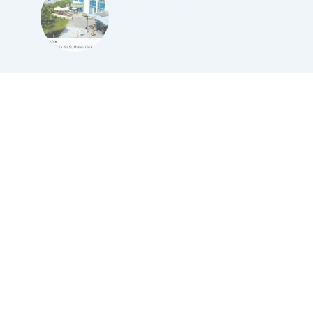
i
eine verlässliche
ner-
Gesundheitsversorgung
– Referenz St. Marien
Klinikum Amberg