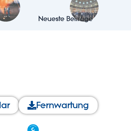
Arrow x Huawe
Best Manufacturer
Enterprise Part
Partner 2025
Tour
Neueste Beiträge
lar
Fernwartung