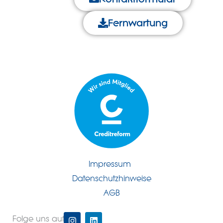
Fernwartung
Impressum
Datenschutzhinweise
AGB
I
L
Folge uns auf